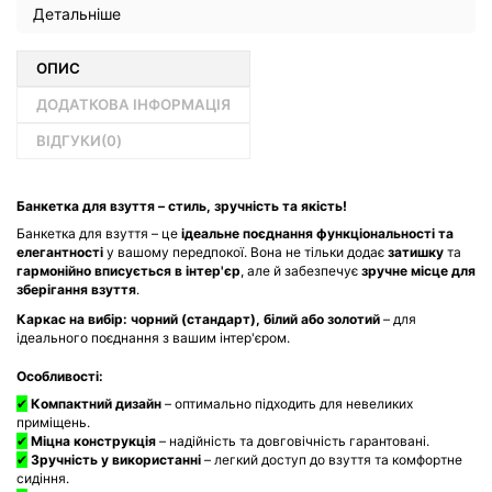
Детальніше
ОПИС
ДОДАТКОВА ІНФОРМАЦІЯ
ВІДГУКИ(
0
)
Банкетка для взуття – стиль, зручність та якість!
Банкетка для взуття – це
ідеальне поєднання функціональності та
елегантності
у вашому передпокої. Вона не тільки додає
затишку
та
гармонійно вписується в інтер'єр
, але й забезпечує
зручне місце для
зберігання взуття
.
Каркас на вибір:
чорний (стандарт), білий або золотий
– для
ідеального поєднання з вашим інтер'єром.
Особливості:
✔
Компактний дизайн
– оптимально підходить для невеликих
приміщень.
✔
Міцна конструкція
– надійність та довговічність гарантовані.
✔
Зручність у використанні
– легкий доступ до взуття та комфортне
сидіння.