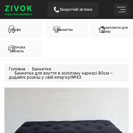
Зворотній зв'язок
Комплекти для
Пуфи
Банкетки
дому
Стінова
панель
Головна
Банкетки
Банкетка для взуття в золотому каркасі 80см –
додайте розкіш у свій інтер'єр!№43