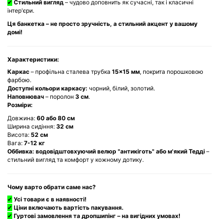
✔
Стильний вигляд
– чудово доповнить як сучасні, так і класичні
інтер'єри.
Ця банкетка – не просто зручність, а стильний акцент у вашому
домі!
Характеристики:
Каркас
– профільна сталева трубка
15×15 мм
, покрита порошковою
фарбою.
Доступні кольори каркасу:
чорний, білий, золотий.
Наповнювач
– поролон
3 см
.
Розміри:
Довжина:
60 або 80 см
Ширина сидіння:
32 см
Висота:
52 см
Вага:
7-12 кг
Оббивка:
водовідштовхуючий велюр "антикіготь" або м'який Тедді
–
стильний вигляд та комфорт у кожному дотику.
Чому варто обрати саме нас?
✔
Усі товари є в наявності!
✔
Ціни включають вартість пакування.
✔
Гуртові замовлення та дропшипінг – на вигідних умовах!