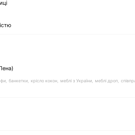
иці
істю
Лена)
уфи
банкетки
крісло кокон
меблі з України
меблі дроп
співп
,
,
,
,
,