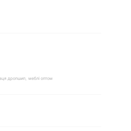
раця дропшип
меблі оптом
,