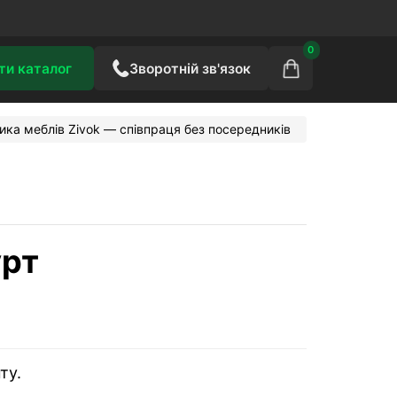
0
ти каталог
Зворотній зв'язок
ника меблів Zivok — співпраця без посередників
урт
ту.