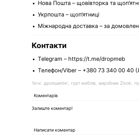
Нова Пошта – щовівторка та щоп’ятн
Укрпошта – щоп’ятниці
Міжнародна доставка – за домовлен
Контакти
Telegram –
https://t.me/dropmeb
Телефон/Viber – +380 73 340 00 40 (
дропшипінг
гурт меблів
виробник Zivok
п
Теги:
,
,
,
Коментарів
Залиште коментар!
Написати коментар