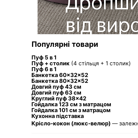
Популярні товари
Пуф 5 в 1
Пуф + столик
(4 стільця + 1 столик)
Пуф 6 в 1
Банкетка 60×32×52
Банкетка 80×32×52
Довгий пуф 43 см
Довгий пуф 63 см
Круглий пуф 38×42
Гойдалка 123 см з матрацом
Гойдалка 101 см з матрацом
Кухонна підставка
Крісло-кокон (люкс-велюр)
— залежн