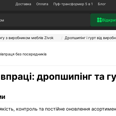
Доставка
Оплата
Пуф-трансформер 5 в 1
Блог
Відкри
нгу з виробником меблів Zivok
Дропшипінг і гурт від вироб
півпраця без посередників
впраці: дропшипінг та г
ми
кість, контроль та постійне оновлення асортимен