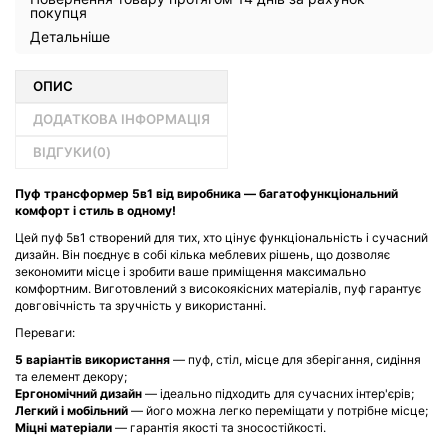
покупця
Детальніше
ОПИС
ДОДАТКОВА ІНФОРМАЦІЯ
ВІДГУКИ(
0
)
Пуф трансформер 5в1 від виробника — багатофункціональний
комфорт і стиль в одному!
Цей пуф 5в1 створений для тих, хто цінує функціональність і сучасний
дизайн. Він поєднує в собі кілька меблевих рішень, що дозволяє
зекономити місце і зробити ваше приміщення максимально
комфортним. Виготовлений з високоякісних матеріалів, пуф гарантує
довговічність та зручність у використанні.
Переваги:
5 варіантів використання
— пуф, стіл, місце для зберігання, сидіння
та елемент декору;
Ергономічний дизайн
— ідеально підходить для сучасних інтер'єрів;
Легкий і мобільний
— його можна легко переміщати у потрібне місце;
Міцні матеріали
— гарантія якості та зносостійкості.