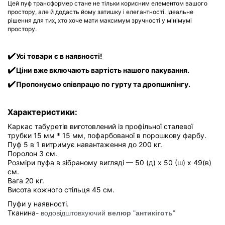
Цей пуф трансформер стане не тільки корисним елементом вашого
простору, але й додасть йому затишку і елегантності. Ідеальне
рішення для тих, хто хоче мати максимум зручності у мінімумі
простору.
✔️
Усі товари є в наявності!
✔️
Ціни вже включають вартість нашого пакування.
✔️
Пропонуємо співпрацю по гурту та дропшипінгу.
Характеристики:
Каркас табуретів виготовлений із профільної сталевої
трубки 15 мм * 15 мм, пофарбованої в порошкову фарбу.
Пуф 5 в 1 витримує навантаження до 200 кг.
Поролон 3 см.
Розміри пуфа в зібраному вигляді — 50 (д) x 50 (ш) х 49(в)
см.
Вага 20 кг.
Висота кожного стільця 45 см.
Пуфи у наявності.
Тканина-
водовідштовхуючий
велюр
"
антикіготь
"