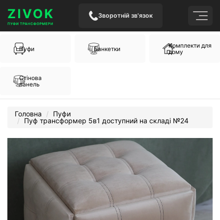
Зворотній зв'язок
Комплекти для
Пуфи
Банкетки
дому
Стінова
панель
Головна
Пуфи
Пуф трансформер 5в1 доступний на складі №24