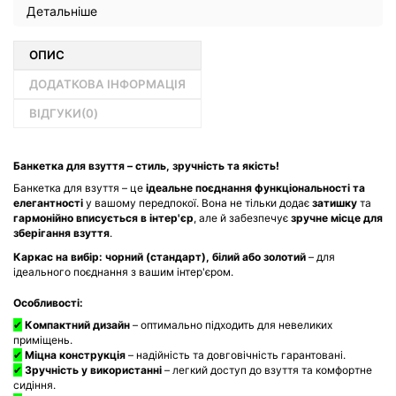
Детальніше
ОПИС
ДОДАТКОВА ІНФОРМАЦІЯ
ВІДГУКИ(
0
)
Банкетка для взуття – стиль, зручність та якість!
Банкетка для взуття – це
ідеальне поєднання функціональності та
елегантності
у вашому передпокої. Вона не тільки додає
затишку
та
гармонійно вписується в інтер'єр
, але й забезпечує
зручне місце для
зберігання взуття
.
Каркас на вибір:
чорний (стандарт), білий або золотий
– для
ідеального поєднання з вашим інтер'єром.
Особливості:
✔
Компактний дизайн
– оптимально підходить для невеликих
приміщень.
✔
Міцна конструкція
– надійність та довговічність гарантовані.
✔
Зручність у використанні
– легкий доступ до взуття та комфортне
сидіння.