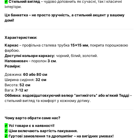
✔
Стильний вигляд
– чудово доповнить як сучасні, так і класичні
інтер'єри.
Ця банкетка – не просто зручність, а стильний акцент у вашому
домі!
Характеристики:
Каркас
– профільна сталева трубка
15×15 мм
, покрита порошковою
фарбою.
Доступні кольори каркасу:
чорний, білий, золотий.
Наповнювач
– поролон
3 см
.
Розміри:
Довжина:
60 або 80 см
Ширина сидіння:
32 см
Висота:
52 см
Вага:
7-12 кг
Оббивка:
водовідштовхуючий велюр "антикіготь" або м'який Тедді
–
стильний вигляд та комфорт у кожному дотику.
Чому варто обрати саме нас?
✔
Усі товари є в наявності!
✔
Ціни включають вартість пакування.
✔
Гуртові замовлення та дропшипінг – на вигідних умовах!