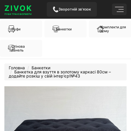
Зворотній зв'язок
Комплекти для
Пуфи
Банкетки
дому
Стінова
панель
Головна
Банкетки
Банкетка для взуття в золотому каркасі 80см –
додайте розкіш у свій інтер'єр!№43