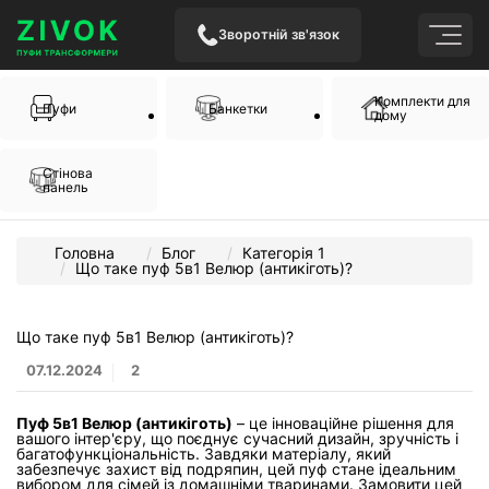
Зворотній зв'язок
Комплекти для
Пуфи
Банкетки
дому
Стінова
панель
Головна
Блог
Категорія 1
Що таке пуф 5в1 Велюр (антикіготь)?
Що таке пуф 5в1 Велюр (антикіготь)?
07.12.2024
2
Пуф 5в1 Велюр (антикіготь)
– це інноваційне рішення для
вашого інтер'єру, що поєднує сучасний дизайн, зручність і
багатофункціональність. Завдяки матеріалу, який
забезпечує захист від подряпин, цей пуф стане ідеальним
вибором для сімей із домашніми тваринами. Замовити цей