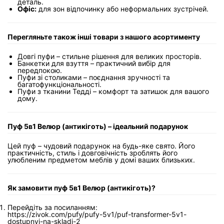
деталь.
Офіс:
для зон відпочинку або неформальних зустрічей.
Перегляньте також інші товари з нашого асортименту
Довгі пуфи
– стильне рішення для великих просторів.
Банкетки для взуття
– практичний вибір для
передпокою.
Пуфи зі столиками
– поєднання зручності та
багатофункціональності.
Пуфи з тканини Тедді
– комфорт та затишок для вашого
дому.
Пуф 5в1 Велюр (антикіготь) – ідеальний подарунок
Цей пуф – чудовий подарунок на будь-яке свято. Його
практичність, стиль і довговічність зроблять його
улюбленим предметом меблів у домі ваших близьких.
Як замовити пуф 5в1 Велюр (антикіготь)?
Перейдіть за посиланням:
https://zivok.com/pufy/pufy-5v1/puf-transformer-5v1-
dostupnyj-na-skladi-2