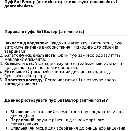
Пуф 5в1 Велюр (антикіготь): стиль, функціональність і
довговічність
Переваги пуфа 5в1 Велюр (антикіготь)
Захист від подряпин:
Завдяки матеріалу "антикіготь", пуф
витримує активне використання і підходить для сімей із
тваринами.
Багатофункціональність:
Один пуф замінює одразу п’ять
меблевих елементів.
Компактність:
У складеному вигляді займає мінімум місця,
що ідеально для невеликих квартир.
Естетика:
Стриманий і стильний дизайн підходить для
будь-якого інтер'єру.
Простота догляду:
Легко чиститься і не втрачає свого
вигляду з часом.
Де використовувати пуф 5в1 Велюр (антикіготь)?
Вітальня:
як стильний елемент декору і додаткові місця
для сидіння.
Передпокій:
зручне рішення для комфортного
перевзування.
Спальня:
як місце для зберігання дрібниць або акцентна