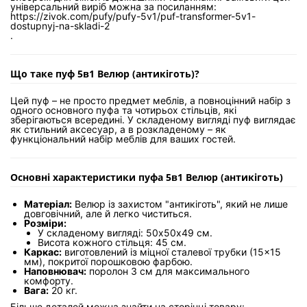
універсальний виріб можна за посиланням:
https://zivok.com/pufy/pufy-5v1/puf-transformer-5v1-
dostupnyj-na-skladi-2
.
Що таке пуф 5в1 Велюр (антикіготь)?
Цей пуф – не просто предмет меблів, а повноцінний набір з
одного основного пуфа та чотирьох стільців, які
зберігаються всередині. У складеному вигляді пуф виглядає
як стильний аксесуар, а в розкладеному – як
функціональний набір меблів для ваших гостей.
Основні характеристики пуфа 5в1 Велюр (антикіготь)
Матеріал:
Велюр із захистом "антикіготь", який не лише
довговічний, але й легко чиститься.
Розміри:
У складеному вигляді: 50х50х49 см.
Висота кожного стільця: 45 см.
Каркас:
виготовлений із міцної сталевої трубки (15×15
мм), покритої порошковою фарбою.
Наповнювач:
поролон 3 см для максимального
комфорту.
Вага:
20 кг.
Більше деталей можна знайти на сторінці товару: