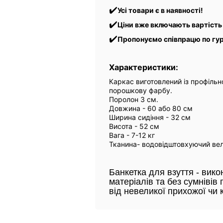
✔️
Усі товари є в наявності!
✔️
Ціни вже включають вартість
✔️
Пропонуємо співпрацю по гур
Характеристики:
Каркас виготовлений із профільн
порошкову фарбу.
Поролон 3 см.
Довжина - 60 або 80 см
Ширина сидіння - 32 см
Висота - 52 см
Вага - 7-12 кг
Тканина- водовідштовхуючий вел
Банкетка для взуття - вико
матеріалів та без сумнівів 
від невеликої прихожої чи 