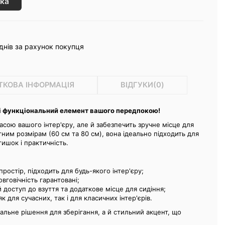
ка
днів за рахунок покупця
ТКОВА ІНФОРМАЦІЯ
ВІДГУКИ(
0
)
 і функціональний елемент вашого передпокою!
асою вашого інтер'єру, але й забезпечить зручне місце для
тним розмірам (60 см та 80 см), вона ідеально підходить для
ишок і практичність.
остір, підходить для будь-якого інтер'єру;
вговічність гарантовані;
доступ до взуття та додаткове місце для сидіння;
к для сучасних, так і для класичних інтер'єрів.
альне рішення для зберігання, а й стильний акцент, що