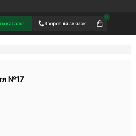
0
ти каталог
Зворотній зв'язок
тя №17