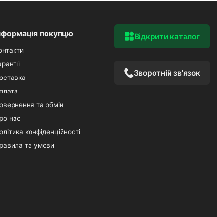
нформація покупцю
Відкрити каталог
онтакти
арантії
Зворотній зв'язок
оставка
плата
овернення та обмін
ро нас
олітика конфіденційності
равила та умови