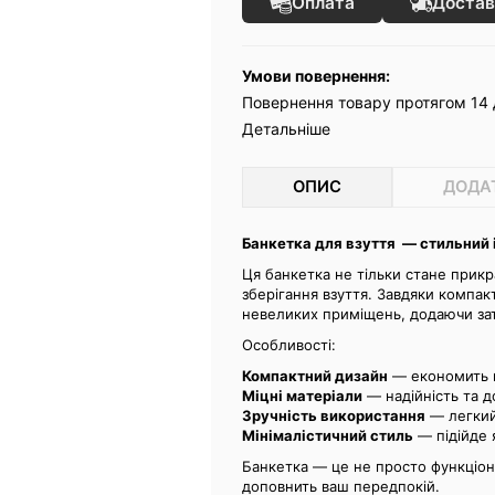
Оплата
Достав
Умови повернення:
Повернення товару протягом 14 
Детальніше
ОПИС
ДОДА
Банкетка для взуття — стильний
Ця банкетка не тільки стане прикр
зберігання взуття. Завдяки компак
невеликих приміщень, додаючи зат
Особливості:
Компактний дизайн
— економить пр
Міцні матеріали
— надійність та до
Зручність використання
— легкий 
Мінімалістичний стиль
— підійде я
Банкетка — це не просто функціон
доповнить ваш передпокій.