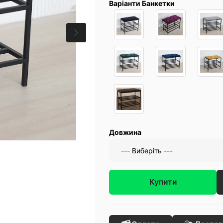
Варіанти Банкетки
Довжина
Купити