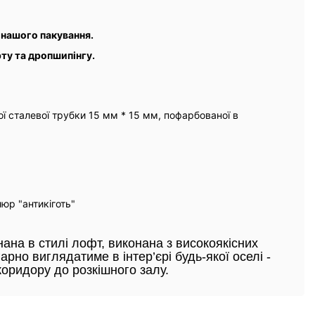
 нашого пакування.
ту та дропшипінгу.
ої сталевої трубки 15 мм * 15 мм, пофарбованої в
юр "антикіготь"
нана в стилі лофт, виконана з високоякісних
гарно виглядатиме в інтер’єрі будь-якої оселі -
коридору до розкішного залу.