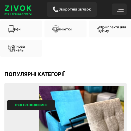
Зворотній зв'язок
Комплекти для
Пуфи
Банкетки
дому
Стінова
панель
ПОПУЛЯРНІ КАТЕГОРІЇ
ПУФ ТРАНСФОРМЕР