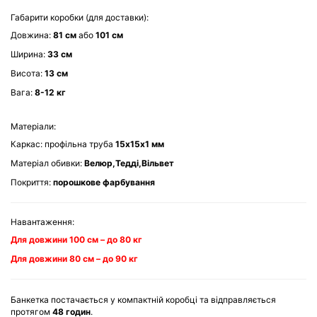
Габарити коробки (для доставки):
Довжина:
81 см
або
101 см
Ширина:
33 см
Висота:
13 см
Вага:
8-
12 кг
Матеріали:
Каркас: профільна труба
15х15х1 мм
Матеріал обивки:
Велюр,Тедді,Вільвет
Покриття:
порошкове фарбування
Навантаження:
Для довжини
100 см
– до
80 кг
Для довжини
80 см
– до
90 кг
Банкетка постачається у компактній коробці та відправляється
протягом
48 годин
.