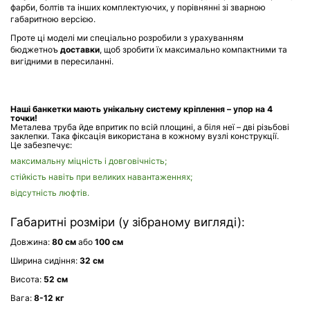
фарби, болтів та інших комплектуючих, у порівнянні зі зварною
габаритною версією.
Проте ці моделі ми спеціально розробили з урахуванням
бюджетноъ
доставки
, щоб зробити їх максимально компактними та
вигідними в пересиланні.
Наші банкетки мають унікальну систему кріплення – упор на 4
точки!
Металева труба йде впритик по всій площині, а біля неї – дві різьбові
заклепки. Така фіксація використана в кожному вузлі конструкції.
Це забезпечує:
максимальну міцність і довговічність;
стійкість навіть при великих навантаженнях;
відсутність люфтів.
Габаритні розміри (у зібраному вигляді):
Довжина:
80 см
або
100 см
Ширина сидіння:
32 см
Висота:
52 см
Вага:
8-
12 кг