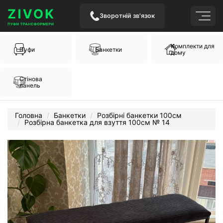
Зворотній зв'язок
Комплекти для
Пуфи
Банкетки
дому
Стінова
панель
Головна
Банкетки
Розбірні банкетки 100см
Розбірна банкетка для взуття 100см № 14