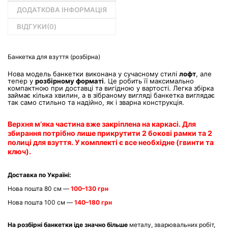
ДОДАТКОВА ІНФОРМАЦІЯ
ВІДГУКИ(
0
)
Банкетка для взуття (розбірна)
Нова модель банкетки виконана у сучасному стилі
лофт
, але
тепер у
розбірному форматі
. Це робить її максимально
компактною при доставці та вигідною у вартості. Легка збірка
займає кілька хвилин, а в зібраному вигляді банкетка виглядає
так само стильно та надійно, як і зварна конструкція.
Верхня м’яка частина вже закріплена на каркасі. Для
збирання потрібно лише прикрутити 2 бокові рамки та 2
полиці для взуття. У комплекті є все необхідне (гвинти та
ключ).
Доставка по Україні:
Нова пошта 80 см —
100–130 грн
Нова пошта 100 см —
140–180 грн
На
розбірні банкетки
іде значно більше
металу, зварювальних робіт,