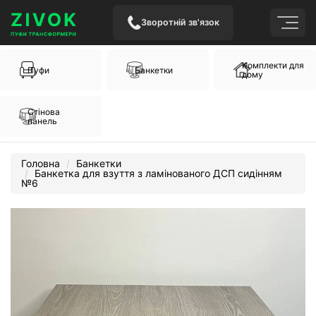
Зворотній зв'язок
Комплекти для
Пуфи
Банкетки
дому
Стінова
панель
Головна
Банкетки
Банкетка для взуття з ламінованого ДСП сидінням
№6