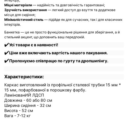
інтер'єру;
Міцні матеріали
— надійність та довговічність гарантовані;
Зручність використання
— легкий доступ до взуття та додаткове
місце для сидіння;
Мінімалістичний стиль
— підійде як для сучасних, так і для класичних
інтер'єрів.
Банкетка — це не просто функціональне рішення для зберігання, а й
стильний акцент, що доповнить ваш передпокій.
✔️
Усі товари є в наявності!
✔️
Ціни вже включають вартість нашого пакування.
✔️
Пропонуємо співпрацю по гурту та дропшипінгу.
Характеристики:
Каркас виготовлений із профільної сталевої трубки 15 мм *
15 мм, пофарбованої в порошкову фарбу.
ЛамінованИЙ ЛДСП
Довжина - 60 або 80 см
Ширина сидіння - 32 см
Висота - 52 см
Вага - 7-12 кг