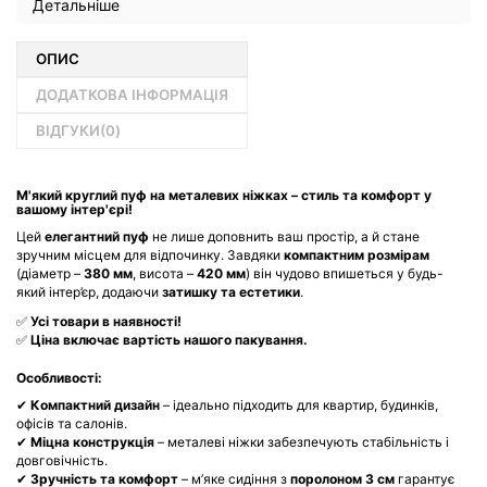
Детальніше
ОПИС
ДОДАТКОВА ІНФОРМАЦІЯ
ВІДГУКИ(
0
)
М'який круглий пуф на металевих ніжках – стиль та комфорт у
вашому інтер'єрі!
Цей
елегантний пуф
не лише доповнить ваш простір, а й стане
зручним місцем для відпочинку. Завдяки
компактним розмірам
(діаметр –
380 мм
, висота –
420 мм
) він чудово впишеться у будь-
який інтер’єр, додаючи
затишку та естетики
.
✅
Усі товари в наявності!
✅
Ціна включає вартість нашого пакування.
Особливості:
✔
Компактний дизайн
– ідеально підходить для квартир, будинків,
офісів та салонів.
✔
Міцна конструкція
– металеві ніжки забезпечують стабільність і
довговічність.
✔
Зручність та комфорт
– м’яке сидіння з
поролоном 3 см
гарантує