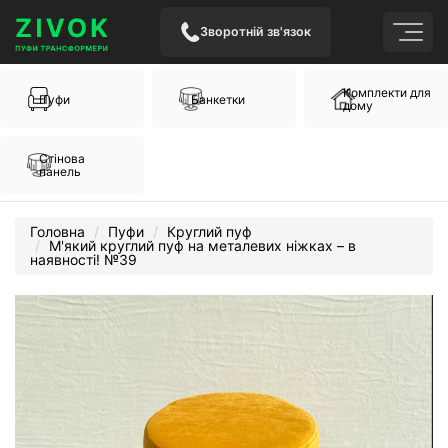
Зворотній зв'язок
Комплекти для
Пуфи
Банкетки
дому
Стінова
панель
Головна
Пуфи
Круглий пуф
М'який круглий пуф на металевих ніжках – в
наявності! №39