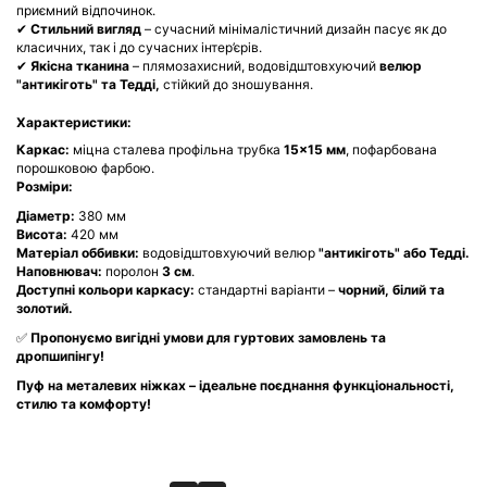
приємний відпочинок.
✔
Стильний вигляд
– сучасний мінімалістичний дизайн пасує як до
класичних, так і до сучасних інтер’єрів.
✔
Якісна тканина
– плямозахисний, водовідштовхуючий
велюр
"антикіготь" та
Тедді,
стійкий до зношування.
Характеристики:
Каркас:
міцна сталева профільна трубка
15×15 мм
, пофарбована
порошковою фарбою.
Розміри:
Діаметр:
380 мм
Висота:
420 мм
Матеріал оббивки:
водовідштовхуючий велюр
"антикіготь" або Тедді.
Наповнювач:
поролон
3 см
.
Доступні кольори каркасу:
стандартні варіанти –
чорний, білий та
золотий.
✅
Пропонуємо вигідні умови для гуртових замовлень та
дропшипінгу!
Пуф на металевих ніжках – ідеальне поєднання функціональності,
стилю та комфорту!