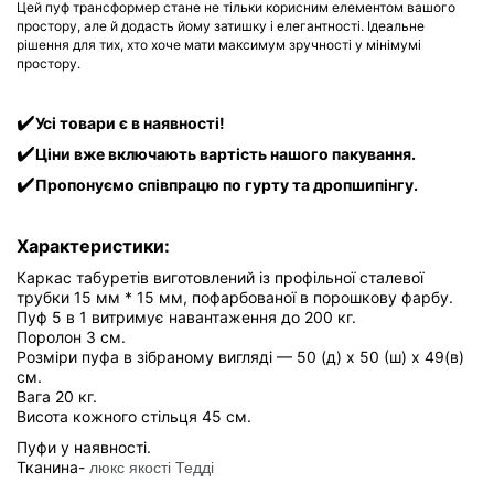
Цей пуф трансформер стане не тільки корисним елементом вашого
простору, але й додасть йому затишку і елегантності. Ідеальне
рішення для тих, хто хоче мати максимум зручності у мінімумі
простору.
✔️
Усі товари є в наявності!
✔️
Ціни вже включають вартість нашого пакування.
✔️
Пропонуємо співпрацю по гурту та дропшипінгу.
Характеристики:
Каркас табуретів виготовлений із профільної сталевої
трубки 15 мм * 15 мм, пофарбованої в порошкову фарбу.
Пуф 5 в 1 витримує навантаження до 200 кг.
Поролон 3 см.
Розміри пуфа в зібраному вигляді — 50 (д) x 50 (ш) х 49(в)
см.
Вага 20 кг.
Висота кожного стільця 45 см.
Пуфи у наявності.
Тканина-
люкс якості Тедді