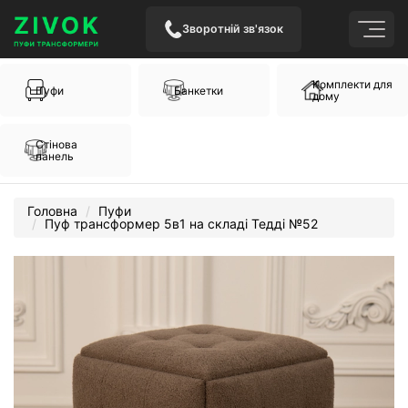
Зворотній зв'язок
Комплекти для
Пуфи
Банкетки
дому
Стінова
панель
Головна
Пуфи
Пуф трансформер 5в1 на складі Тедді №52