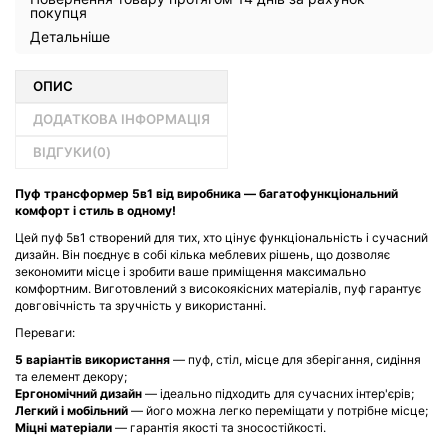
покупця
Детальніше
ОПИС
ДОДАТКОВА ІНФОРМАЦІЯ
ВІДГУКИ(
0
)
Пуф трансформер 5в1 від виробника — багатофункціональний
комфорт і стиль в одному!
Цей пуф 5в1 створений для тих, хто цінує функціональність і сучасний
дизайн. Він поєднує в собі кілька меблевих рішень, що дозволяє
зекономити місце і зробити ваше приміщення максимально
комфортним. Виготовлений з високоякісних матеріалів, пуф гарантує
довговічність та зручність у використанні.
Переваги:
5 варіантів використання
— пуф, стіл, місце для зберігання, сидіння
та елемент декору;
Ергономічний дизайн
— ідеально підходить для сучасних інтер'єрів;
Легкий і мобільний
— його можна легко переміщати у потрібне місце;
Міцні матеріали
— гарантія якості та зносостійкості.