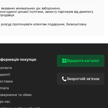
вказаних мінімальних цін заборонено.
я єдиної цінової політики, захисту партнерів від демпінгу
 продавця.
 розсуд пропонувати клієнтам подарунки, безкоштовну
нформація покупцю
Відкрити каталог
онтакти
арантії
Зворотній зв'язок
оставка
плата
овернення та обмін
ро нас