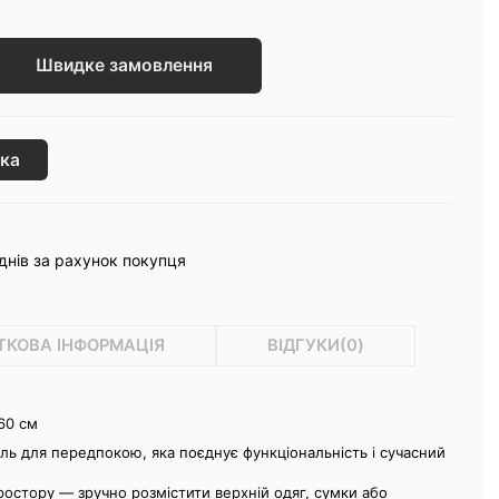
Швидке замовлення
ка
днів за рахунок покупця
ТКОВА ІНФОРМАЦІЯ
ВІДГУКИ(
0
)
60 см
ль для передпокою, яка поєднує функціональність і сучасний
простору — зручно розмістити верхній одяг, сумки або