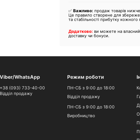
✅
Важливо:
продаж товарів нижче 
Це правило створене для збереженн
та стабільності прибутку кожного
Додатково:
ви можете на власний
доставку чи бонуси.
Viber/WhatsApp
Режим роботи
І
+38 (093) 733-40-00
ПН-СБ з 9:00 до 18:00
К
Відділ продажу
Відділ продажу
Г
Д
ПН-СБ з 9:00 до 18:00
О
Виробництво
П
П