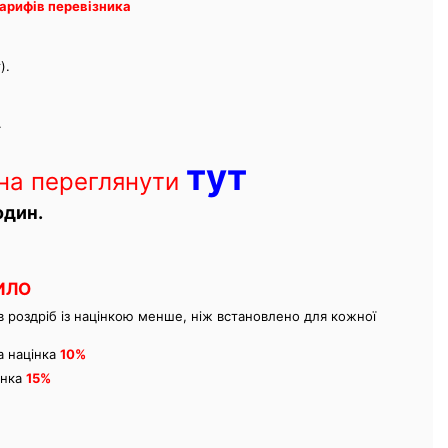
тарифів перевізника
).
.
тут
на переглянути
один.
ИЛО
 роздріб із націнкою менше, ніж встановлено для кожної
а націнка
10%
цінка
15
%