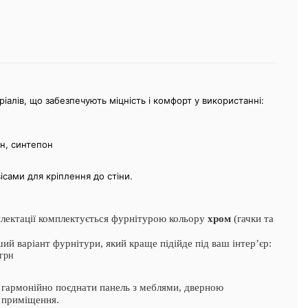
ріалів, що забезпечують міцність і комфорт у використанні:
ін, синтепон
сами для кріплення до стіни.
плектації комплектується фурнітурою кольору
хром
(гачки та
ий варіант фурнітури, який краще підійде під ваш інтер’єр:
грн
 гармонійно поєднати панель з меблями, дверною
 приміщення.