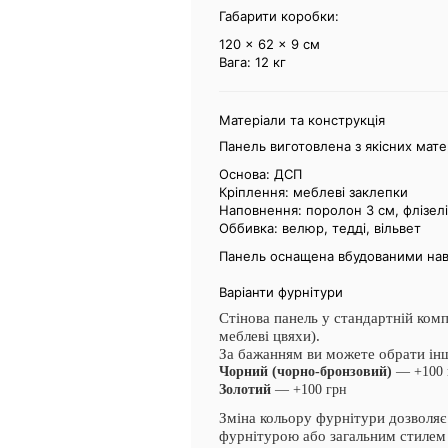
Габарити коробки:
120 × 62 × 9 см
Вага: 12 кг
Матеріали та конструкція
Панель виготовлена з якісних мате
Основа: ДСП
Кріплення: меблеві заклепки
Наповнення: поролон 3 см, флізел
Оббивка: велюр, тедді, вільвет
Панель оснащена вбудованими наві
Варіанти фурнітури
Стінова панель у стандартній ком
меблеві цвяхи).
За бажанням ви можете обрати інш
Чорний (чорно-бронзовий)
— +100 
Золотий
— +100 грн
Зміна кольору фурнітури дозволяє
фурнітурою або загальним стилем