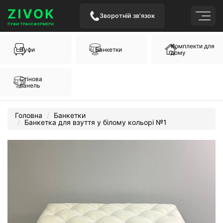
Зворотній зв'язок
Комплекти для
Пуфи
Банкетки
дому
Стінова
панель
Головна
Банкетки
Банкетка для взуття у білому кольорі №1