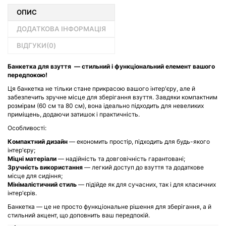
ОПИС
ДОДАТКОВА ІНФОРМАЦІЯ
ВІДГУКИ(
0
)
Банкетка для взуття — стильний і функціональний елемент вашого
передпокою!
Ця банкетка не тільки стане прикрасою вашого інтер'єру, але й
забезпечить зручне місце для зберігання взуття. Завдяки компактним
розмірам (60 см та 80 см), вона ідеально підходить для невеликих
приміщень, додаючи затишок і практичність.
Особливості:
Компактний дизайн
— економить простір, підходить для будь-якого
інтер'єру;
Міцні матеріали
— надійність та довговічність гарантовані;
Зручність використання
— легкий доступ до взуття та додаткове
місце для сидіння;
Мінімалістичний стиль
— підійде як для сучасних, так і для класичних
інтер'єрів.
Банкетка — це не просто функціональне рішення для зберігання, а й
стильний акцент, що доповнить ваш передпокій.