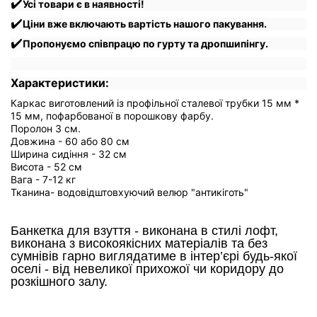
✔️
Усі товари є в наявності!
✔️
Ціни вже включають вартість нашого пакування.
✔️
Пропонуємо співпрацю по гурту та дропшипінгу.
Характеристики:
Каркас виготовлений із профільної сталевої трубки 15 мм *
15 мм, пофарбованої в порошкову фарбу.
Поролон 3 см.
Довжина - 60 або 80 см
Ширина сидіння - 32 см
Висота - 52 см
Вага - 7-12 кг
Тканина- водовідштовхуючий велюр "антикіготь"
Банкетка для взуття - виконана в стилі лофт,
виконана з високоякісних матеріалів та без
сумнівів гарно виглядатиме в інтер’єрі будь-якої
оселі - від невеликої прихожої чи коридору до
розкішного залу.