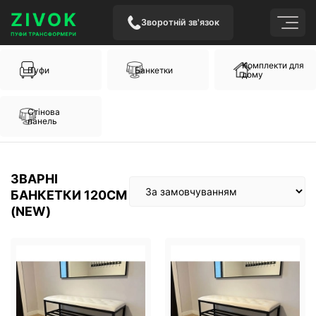
Зворотній зв'язок
Комплекти для
Пуфи
Банкетки
дому
Стінова
панель
ЗВАРНІ
БАНКЕТКИ 120СМ
(NEW)