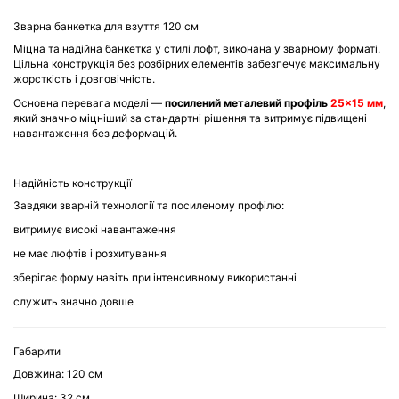
Зварна банкетка для взуття 120 см
Міцна та надійна банкетка у стилі лофт, виконана у зварному форматі.
Цільна конструкція без розбірних елементів забезпечує максимальну
жорсткість і довговічність.
Основна перевага моделі —
посилений металевий профіль
25×15 мм
,
який значно міцніший за стандартні рішення та витримує підвищені
навантаження без деформацій.
Надійність конструкції
Завдяки зварній технології та посиленому профілю:
витримує високі навантаження
не має люфтів і розхитування
зберігає форму навіть при інтенсивному використанні
служить значно довше
Габарити
Довжина: 120 см
Ширина: 32 см