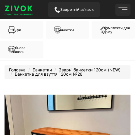
Зворотній зв'язок
Комплекти для
Пуфи
Банкетки
дому
Стінова
панель
Головна
Банкетки
Зварні банкетки 120см (NEW)
Банкетка для взуття 120см №28