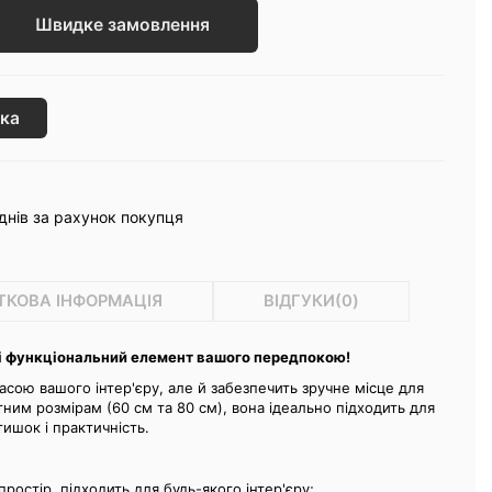
Швидке замовлення
ка
днів за рахунок покупця
ТКОВА ІНФОРМАЦІЯ
ВІДГУКИ(
0
)
 і функціональний елемент вашого передпокою!
асою вашого інтер'єру, але й забезпечить зручне місце для
тним розмірам (60 см та 80 см), вона ідеально підходить для
ишок і практичність.
остір, підходить для будь-якого інтер'єру;