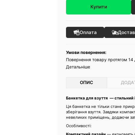
Купити
Оплата
Достав
Умови повернення:
Повернення товару протягом 14 
Детальніше
ОПИС
ДОДА
Банкетка для взуття — стильний
Ця банкетка не тільки стане прикр
зберігання взуття. Завдяки компак
невеликих приміщень, додаючи зат
Особливості:
Компактний дизайн
— економить пр