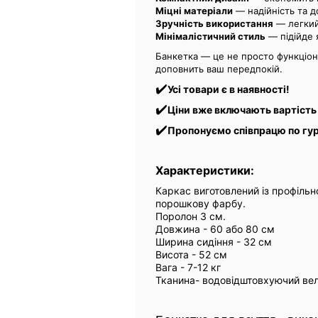
Міцні матеріали
— надійність та до
Зручність використання
— легкий 
Мінімалістичний стиль
— підійде я
Банкетка — це не просто функціон
доповнить ваш передпокій.
✔️
Усі товари є в наявності!
✔️
Ціни вже включають вартість
✔️
Пропонуємо співпрацю по гур
Характеристики:
Каркас виготовлений із профільн
порошкову фарбу.
Поролон 3 см.
Довжина - 60 або 80 см
Ширина сидіння - 32 см
Висота - 52 см
Вага - 7-12 кг
Тканина- водовідштовхуючий вел