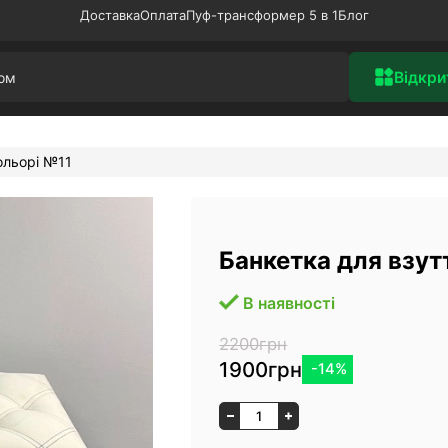
Доставка
Оплата
Пуф-трансформер 5 в 1
Блог
Відкри
ольорі №11
Банкетка для взут
В наявності
2200грн
1900грн
-14%