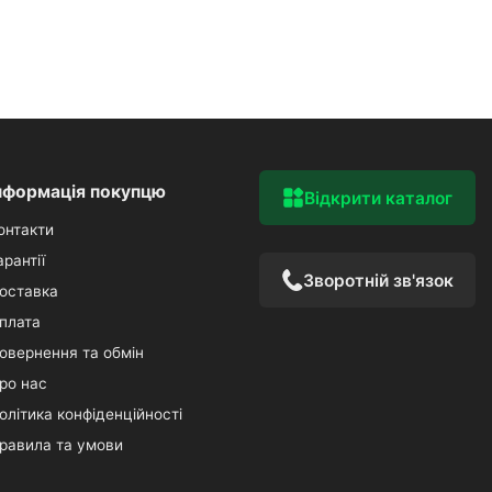
нформація покупцю
Відкрити каталог
онтакти
арантії
Зворотній зв'язок
оставка
плата
овернення та обмін
ро нас
олітика конфіденційності
равила та умови